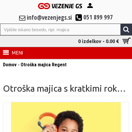
051 899 997
info@vezenjegs.si
0 izdelkov - 0.00 €
MENI
»
Domov
Otroška majica Regent
Otroška majica s kratkimi rokavi Sol's Regent