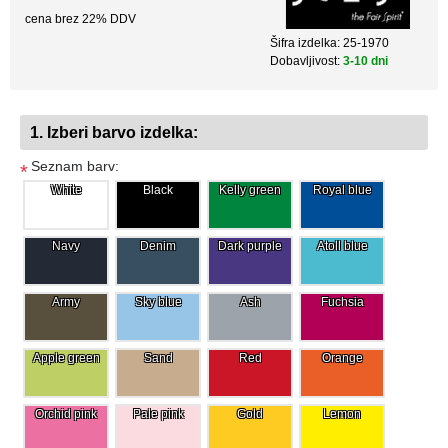
cena brez 22% DDV
Šifra izdelka:
25-1970
Dobavljivost:
3-10 dni
1. Izberi barvo izdelka:
Seznam barv:
*
White
Black
Kelly green
Royal blue
Navy
Denim
Dark purple
Atoll blue
Army
Sky blue
Ash
Fuchsia
Apple green
Sand
Red
Orange
Orchid pink
Pale pink
Gold
Lemon