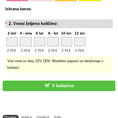
Izbrana barva:
2. Vnesi željeno količino:
*
2 leti
4 - leta
6 let
8 - let
10 let-
12 let-
2.70 €
2.70 €
2.70 €
2.70 €
2.70 €
2.70 €
Vse cene so brez 22% DDV. Morebitni popusti se obračunajo v
košarici
V košarico
Oznake:
majica
,
t-majica
,
šola