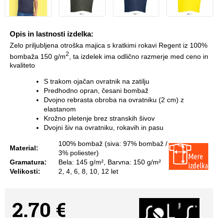
Opis in lastnosti izdelka:
Zelo priljubljena otroška majica s kratkimi rokavi Regent iz 100%
2
bombaža 150 g/m
, ta izdelek ima odlično razmerje med ceno in
kvaliteto
S trakom ojačan ovratnik na zatilju
Predhodno opran, česani bombaž
Dvojno rebrasta obroba na ovratniku (2 cm) z
elastanom
Krožno pletenje brez stranskih šivov
Dvojni šiv na ovratniku, rokavih in pasu
100% bombaž (siva: 97% bombaž /
Material:
3% poliester)
Gramatura:
Bela: 145 g/m², Barvna: 150 g/m²
Velikosti:
2, 4, 6, 8, 10, 12 let
2.70 €