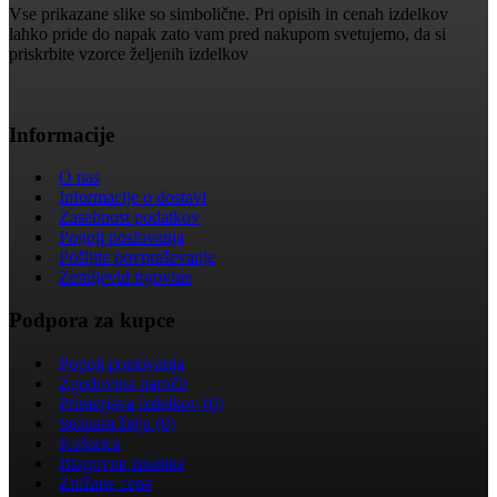
Vse prikazane slike so simbolične. Pri opisih in cenah izdelkov
lahko pride do napak zato vam pred nakupom svetujemo, da si
priskrbite vzorce željenih izdelkov
Informacije
O nas
Informacije o dostavi
Zasebnost podatkov
Pogoji poslovanja
Pošljite povpraševanje
Zemljevid trgovine
Podpora za kupce
Pogoji poslovanja
Zgodovina naročil
Primerjava izdelkov (
0
)
Seznam želja (
0
)
Košarica
Blagovne znamke
Znižane cene