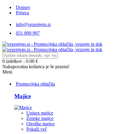
Domov
Prijava
info@vezenjegs.si
051 899 997
0 izdelkov - 0.00 €
Nakupovalna košarica je še prazna!
Meni
Promocijska oblačila
Majice
Unisex majice
Ženske majice
Otroške majice
Pokaži več