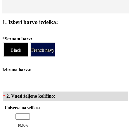
1. Izberi barvo izdelka:
*
Seznam barv:
Black
French navy
Izbrana barva:
2. Vnesi željeno količino:
*
Univerzalna velikost
10.00 €