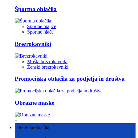
Športna oblačila
Športne majice
Športne hlače
Brezrokavniki
Moški brezrokavniki
Ženski brezrokavniki
Promocijska oblačila za podjetja in društva
Obrazne maske
+
Delovna oblačila