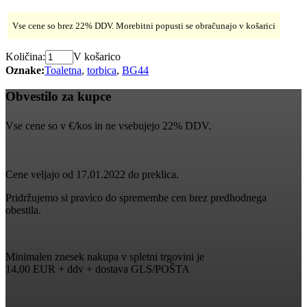
Vse cene so brez 22% DDV. Morebitni popusti se obračunajo v košarici
Količina:
V košarico
Oznake:
Toaletna
,
torbica
,
BG44
Obvestilo za kupce
Vse cene so v €/kos in ne vsebujejo 22% DDV.
Cene veljajo od 17.01.2022 do preklica.
Pridržujemo si pravico do spremembe cen brez predhodnega
obestila.
Minimalen znesek nakupa v spletni trgovini je
14,00 EUR + ddv + dostava GLS/POŠTA