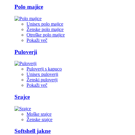
Polo majice
Unisex polo majice
Ženske polo majice
Otroške polo majice
Pokaži več
Puloverji
Puloverji s kapuco
Unisex puloverji
Ženski puloverji
Pokaži več
Srajce
Moške srajce
Ženske srajce
Softshell jakne