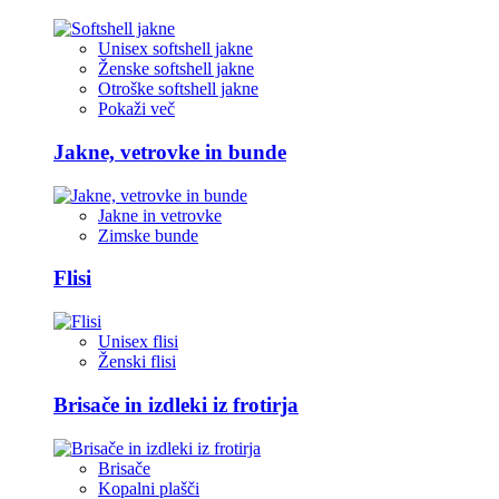
Unisex softshell jakne
Ženske softshell jakne
Otroške softshell jakne
Pokaži več
Jakne, vetrovke in bunde
Jakne in vetrovke
Zimske bunde
Flisi
Unisex flisi
Ženski flisi
Brisače in izdleki iz frotirja
Brisače
Kopalni plašči