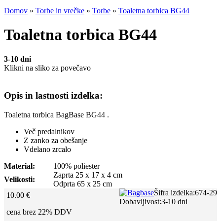
Domov
»
Torbe in vrečke
»
Torbe
»
Toaletna torbica BG44
Toaletna torbica BG44
3-10 dni
Klikni na sliko za povečavo
Opis in lastnosti izdelka:
Toaletna torbica BagBase BG44 .
Več predalnikov
Z zanko za obešanje
Vdelano zrcalo
Material:
100% poliester
Zaprta 25 x 17 x 4 cm
Velikosti:
Odprta 65 x 25 cm
Šifra izdelka:
674-29
10.00 €
Dobavljivost:
3-10 dni
cena brez 22% DDV