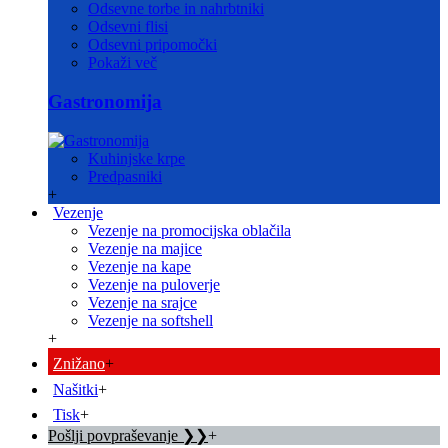
Odsevne torbe in nahrbtniki
Odsevni flisi
Odsevni pripomočki
Pokaži več
Gastronomija
Kuhinjske krpe
Predpasniki
+
Vezenje
Vezenje na promocijska oblačila
Vezenje na majice
Vezenje na kape
Vezenje na puloverje
Vezenje na srajce
Vezenje na softshell
+
Znižano
+
Našitki
+
Tisk
+
Pošlji povpraševanje ❯❯
+