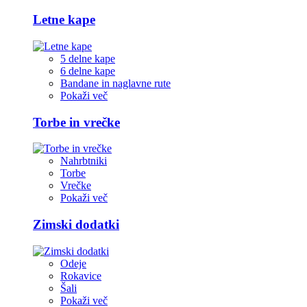
Letne kape
5 delne kape
6 delne kape
Bandane in naglavne rute
Pokaži več
Torbe in vrečke
Nahrbtniki
Torbe
Vrečke
Pokaži več
Zimski dodatki
Odeje
Rokavice
Šali
Pokaži več